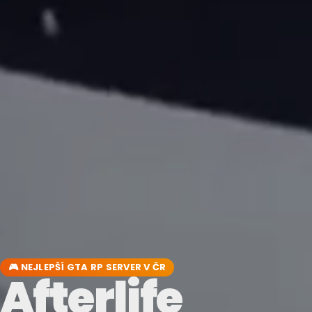
🎮 NEJLEPŠÍ GTA RP SERVER V ČR
Afterlife