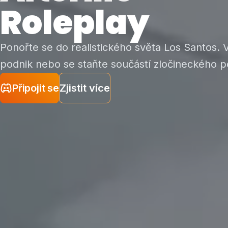
Roleplay
Ponořte se do realistického světa Los Santos. Vy
podnik nebo se staňte součástí zločineckého po
Připojit se
Zjistit více